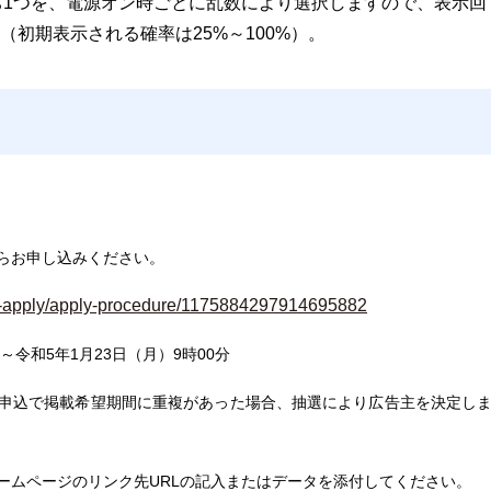
うち1つを、電源オン時ごとに乱数により選択しますので、表示回
初期表示される確率は25%～100%）。
からお申し込みください。
smart-apply/apply-procedure/1175884297914695882
分～令和5年1月23日（月）9時00分
での申込で掲載希望期間に重複があった場合、抽選により広告主を決定し
ームページのリンク先URLの記入またはデータを添付してください。