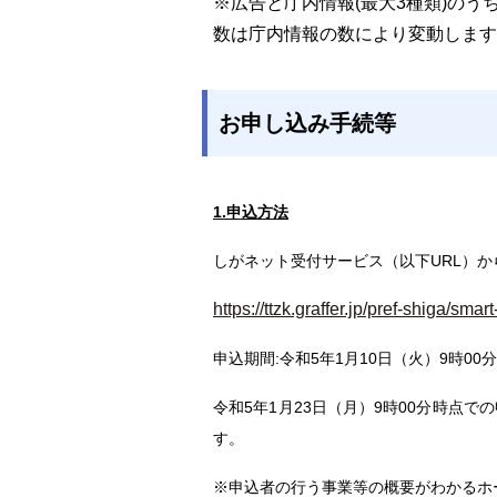
※広告と庁内情報(最大3種類)の
数は庁内情報の数により変動します（
お申し込み手続等
1.申込方法
しがネット受付サービス（以下URL）
https://ttzk.graffer.jp/pref-shiga/
申込期間:令和5年1月10日（火）9時00
令和5年1月23日（月）9時00分時点
す。
※申込者の行う事業等の概要がわかるホ