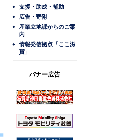
支援・助成・補助
広告・寄附
産業立地課からのご案
内
情報発信拠点「ここ滋
賀」
バナー広告