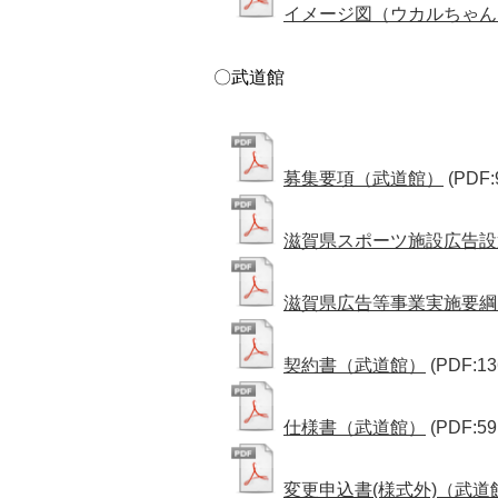
イメージ図（ウカルちゃん
〇武道館
募集要項（武道館）
(PDF:
滋賀県スポーツ施設広告設
滋賀県広告等事業実施要綱
契約書（武道館）
(PDF:13
仕様書（武道館）
(PDF:59
変更申込書(様式外)（武道