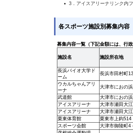
3．アイスアリーナリンク内フェ
各スポーツ施設別募集内容
募集内容一覧（下記金額には、行政
施設名
施設所在地
長浜バイオ大学ド
長浜市田村町13
ーム
ウカルちゃんアリ
大津市におの浜4
ーナ
武道館
大津市におの浜4
アイスアリーナ
大津市瀬田大江
アイスアリーナ
大津市瀬田大江
栗東体育館
栗東市上鈎514
スポーツ会館
大津市御陵町4
彦根総合運動場