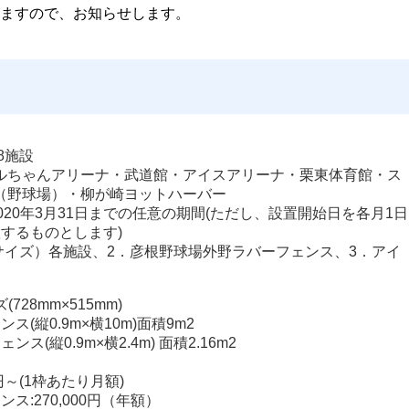
ますので、お知らせします。
8施設
ルちゃんアリーナ・武道館・アイスアリーナ・栗東体育館・ス
（野球場）・柳が崎ヨットハーバー
ら2020年3月31日までの任意の期間(ただし、設置開始日を各月1日
するものとします)
サイズ）各施設、2．彦根野球場外野ラバーフェンス、3．アイ
728mm×515mm)
(縦0.9m×横10m)面積9m2
(縦0.9m×横2.4m) 面積2.16m2
0円～(1枠あたり月額)
:270,000円（年額）