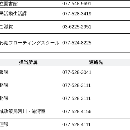
立図書館
077-548-9691
民活動生活課
077-528-3419
こ滋賀
03-6225-2951
わ湖フローティングスクール
077-524-8225
担当所属
連絡先
報課
077-528-3041
務課
077-528-3111
務課
077-528-3111
域政策局河川・港湾室
077-528-4156
理課
077-528-4111