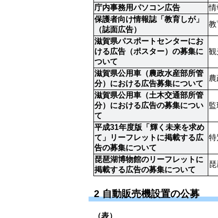
庁内事務用パソコン広告
情
保護者向け情報誌「教育しが」
教
（誌面広告）
滋賀県パスポートセンターにお
ける広告（ポスター）の募集に
観
ついて
滋賀県公用車（農政水産部所管
農
分）における広告募集について
滋賀県公用車（土木交通部所管
分）における広告の募集につい
監
て
平成31年度版「輝く未来を求め
て」リーフレットに掲載する広
特
告の募集について
琵琶湖博物館のリーフレットに
琵
掲載する広告の募集について
2 自動販売機設置の公募
（表）