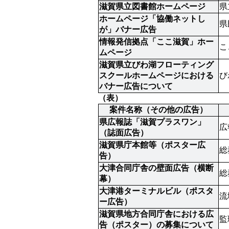
滋賀県立図書館ホームページ
県
ホームページ「協働ネットし
県
が」バナー広告
情報発信拠点「ここ滋賀」ホー
こ
ムページ
滋賀県立びわ湖フローティング
スクールホームページにおける
び
バナー広告について
（表）
案件名称（その他の広告）
県広報誌「滋賀プラスワン」
広
（誌面広告）
滋賀県庁本館等（ポスター広
総
告）
大津合同庁舎の壁面広告（横断
総
幕）
大津港ターミナルビル（ポスタ
流
ー広告）
滋賀県地方合同庁舎における広
監
告（ポスター）の募集について