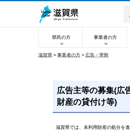
県民の方
事業者の方
滋賀県
>
事業者の方
>
広告・寄附
広告主等の募集(広
財産の貸付け等)
滋賀県では、未利用財産の処分を進