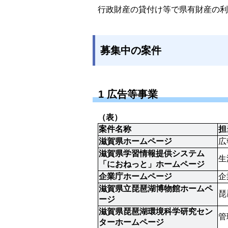
行政財産の貸付け等で県有財産の利
募集中の案件
1 広告等事業
（表）
案件名称
担
滋賀県ホームページ
広
滋賀県学習情報提供システム
生
「におねっと」ホームページ
企業庁ホームページ
企
滋賀県立琵琶湖博物館ホームペ
琵
ージ
滋賀県琵琶湖環境科学研究セン
管
ターホームページ