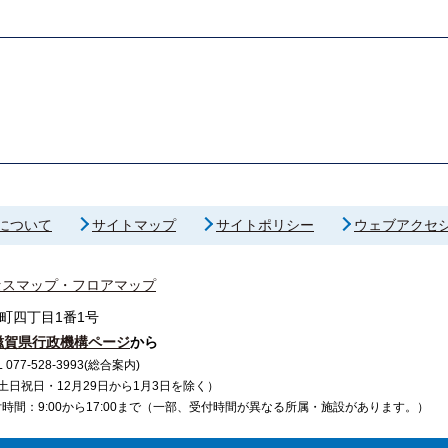
について
サイトマップ
サイトポリシー
ウェブアクセ
セスマップ・フロアマップ
町四丁目1番1号
滋賀県行政機構ページ
から
7-528-3993(総合案内)
で（土日祝日・12月29日から1月3日を除く）
間：9:00から17:00まで（一部、受付時間が異なる所属・施設があります。）