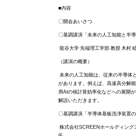
■内容
〇開会あいさつ
〇基調講演「未来の人工知能と半導
龍谷大学 先端理工学部 教授 木村 睦
（講演の概要）
未来の人工知能は、従来の半導体
があります。例えば、高速高分解能
用AIの候計算効率化などへの展開
解説いただきます。
〇基調講演「半導体基板洗浄装置の
株式会社SCREENホールディング
氏