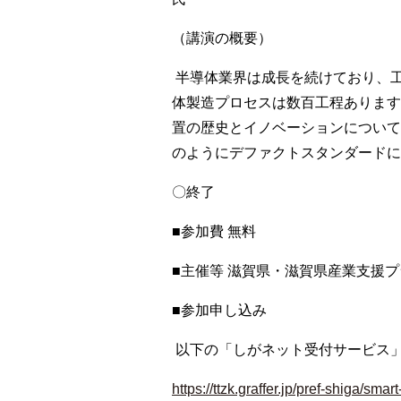
（講演の概要）
半導体業界は成長を続けており、
体製造プロセスは数百工程あります
置の歴史とイノベーションについて
のようにデファクトスタンダードに
〇終了
■参加費 無料
■主催等 滋賀県・滋賀県産業支援プ
■参加申し込み
以下の「しがネット受付サービス
https://ttzk.graffer.jp/pref-shiga/sm