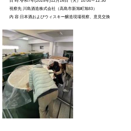
日 時:令和7年(2025年)12月16日（火）10:00～12:30
視察先:川島酒造株式会社（高島市新旭町旭83）
内 容:日本酒およびウィスキー醸造現場視察、意見交換