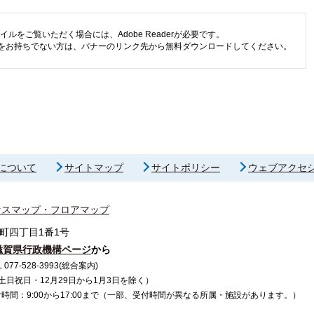
イルをご覧いただく場合には、Adobe Readerが必要です。
eaderをお持ちでない方は、バナーのリンク先から無料ダウンロードしてください。
について
サイトマップ
サイトポリシー
ウェブアクセ
セスマップ・フロアマップ
町四丁目1番1号
滋賀県行政機構ページ
から
7-528-3993(総合案内)
で（土日祝日・12月29日から1月3日を除く）
間：9:00から17:00まで（一部、受付時間が異なる所属・施設があります。）