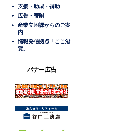
支援・助成・補助
広告・寄附
産業立地課からのご案
内
情報発信拠点「ここ滋
賀」
バナー広告