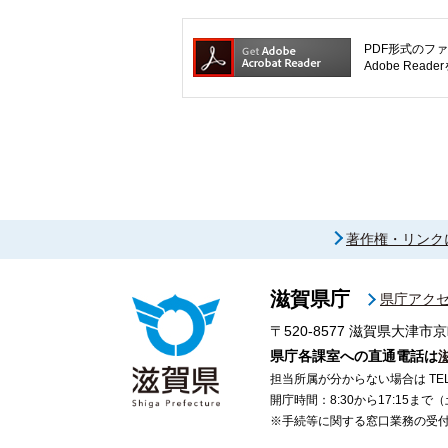
PDF形式のファ
Adobe R
著作権・リンク
滋賀県庁
県庁アク
〒520-8577
滋賀県大津市京
県庁各課室への直通電話は
担当所属が分からない場合は TEL 07
開庁時間：8:30から17:15ま
※手続等に関する窓口業務の受付時