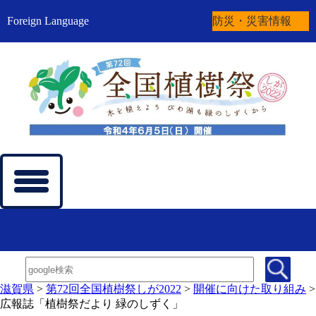
Foreign Language
防災・災害情報
滋賀県
>
第72回全国植樹祭しが2022
>
開催に向けた取り組み
>
広報誌「植樹祭だより 緑のしずく」