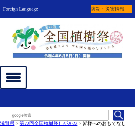
Foreign Language
防災・災害情報
滋賀県
>
第72回全国植樹祭しが2022
>
皆様へのおもてなし