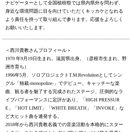
ナビゲーターとして全国植樹祭では県内県外を問わず、
身近な環境問題に目を向けていただくキッカケとなれる
よう責任を持って取り組んで参ります。応援をよろしく
お願いいたします。
＜西川貴教さんプロフィール＞
1970 年9月19日生まれ。滋賀県出身。（彦根市生まれ、野
洲市育ち）
1996年5月、ソロプロジェクトT.M.Revolutionとしてシン
グル「独裁-monopolize-」でデビュー。キャッチーな楽
曲、観る者を魅了する完成されたステージ、圧倒的なラ
イブパフォーマンスに定評があり、「HIGH PRESSUR
E」「HOT LIMIT」「WHITE BREATH」「INVOKE」な
ど大ヒット曲を連発する。
2018年から西川貴教名義での音楽活動を本格的にスター