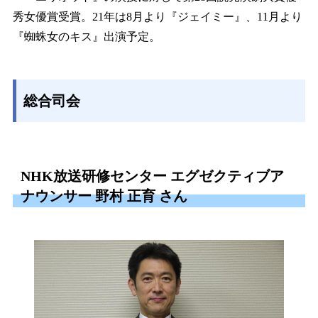
秀女優賞受賞。21年は8月より『ジェイミー』、11月より
『蜘蛛女のキス』出演予定。
総合司会
NHK放送研修センター エグゼクティブア
ナウンサー 野村 正育 さん