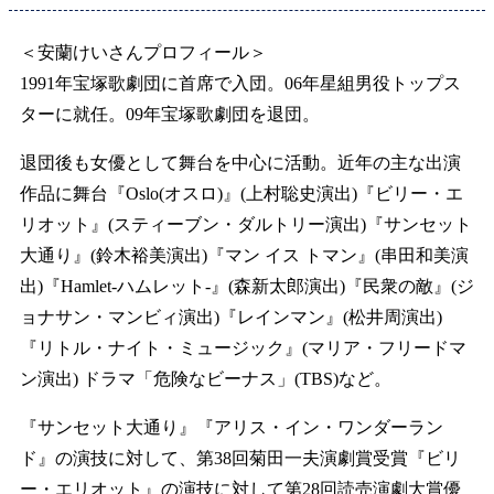
＜安蘭けいさんプロフィール＞
1991年宝塚歌劇団に首席で入団。06年星組男役トップス
ターに就任。09年宝塚歌劇団を退団。
退団後も女優として舞台を中心に活動。近年の主な出演
作品に舞台『Oslo(オスロ)』(上村聡史演出)『ビリー・エ
リオット』(スティーブン・ダルトリー演出)『サンセット
大通り』(鈴木裕美演出)『マン イス トマン』(串田和美演
出)『Hamlet-ハムレット-』(森新太郎演出)『民衆の敵』(ジ
ョナサン・マンビィ演出)『レインマン』(松井周演出)
『リトル・ナイト・ミュージック』(マリア・フリードマ
ン演出) ドラマ「危険なビーナス」(TBS)など。
『サンセット大通り』『アリス・イン・ワンダーラン
ド』の演技に対して、第38回菊田一夫演劇賞受賞『ビリ
ー・エリオット』の演技に対して第28回読売演劇大賞優