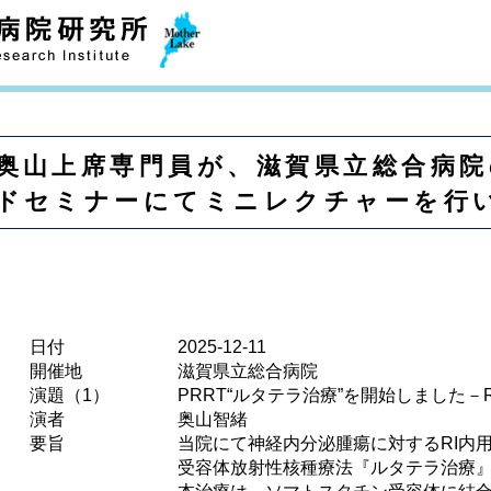
奥山上席専門員が、滋賀県立総合病
ドセミナーにてミニレクチャーを行
日付
2025-12-11
開催地
滋賀県立総合病院
演題（1）
PRRT“ルタテラ治療”を開始しました－RI内用療
演者
奥山智緒
要旨
当院にて神経内分泌腫瘍に対するRI内用