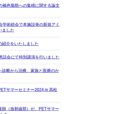
の褐色脂肪への集積に関する論文
会学術総会で本施設発の新規アミ
いました
の紹介をいたしました
懇話会にて特別講演を行いました
―診断から治療、家族と医療のか
サマーセミナー2024 in 高松
技師（放射線部）が、PETサマー