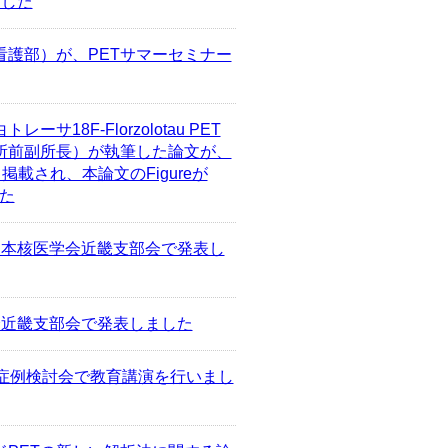
ました
看護部）が、PETサマーセミナー
18F-Florzolotau PET
所前副所長）が執筆した論文が、
として掲載され、本論文のFigureが
した
日本核医学会近畿支部会で発表し
会近畿支部会で発表しました
症例検討会で教育講演を行いまし