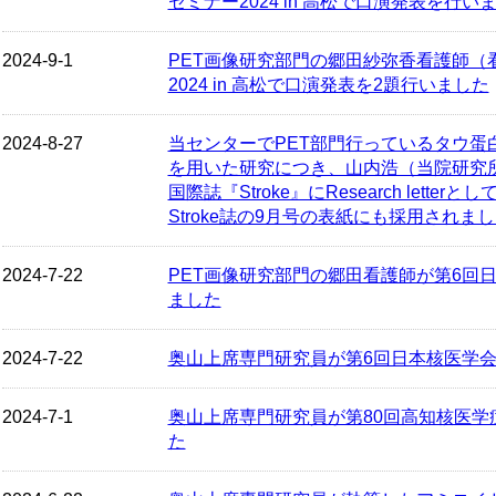
セミナー2024 in 高松で口演発表を行い
2024-9-1
PET画像研究部門の郷田紗弥香看護師（
2024 in 高松で口演発表を2題行いました
2024-8-27
当センターでPET部門行っているタウ蛋白トレーサ
を用いた研究につき、山内浩（当院研究
国際誌『Stroke』にResearch letter
Stroke誌の9月号の表紙にも採用されま
2024-7-22
PET画像研究部門の郷田看護師が第6回
ました
2024-7-22
奥山上席専門研究員が第6回日本核医学
2024-7-1
奥山上席専門研究員が第80回高知核医学
た