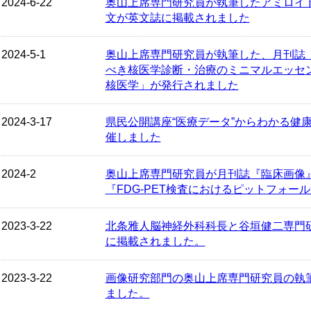
2024-6-22
奥山上席専門研究員が執筆したアミロイド
文が英文誌に掲載されました
2024-5-1
奥山上席専門研究員が執筆した、月刊誌
べき核医学診断・治療のミニマルエッセ
核医学」が発行されました
2024-3-17
県民公開講座“医療データ”からわかる健
催しました
2024-2
奥山上席専門研究員が月刊誌『臨床画像
『FDG-PET検査におけるピットフォー
2023-3-22
北条雅人脳神経外科科長と谷垣健二専門研究
に掲載されました。
2023-3-22
画像研究部門の奥山上席専門研究員の執
ました。