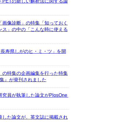
PETの新しい解析法に関する論
「画像診断」の特集「知っておく
ンス」の中の「こんな時に使える
康長寿県しがのヒ・ミ・ツ」を開
』の特集の企画編集を行った特集
ル集』が発刊されました
員が執筆した論文がPlosOne 
筆した論文が、英文誌に掲載され