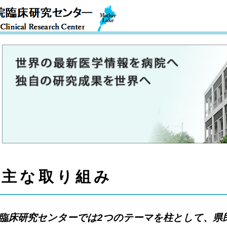
総
合
病
院
臨
床
研
究
主な取り組み
セ
ン
タ
臨床研究センターでは2つのテーマを柱として、県