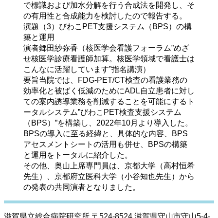
で標識および加水分解を行う合成法を開発し、そ
の有用性と合成能力を検討したので報告する。
演題（3）
びわこPET支援システム（BPS）の構
築と運用
演者
郷田紗弥香（核医学会看護フォーラム”めざ
せ核医学診療看護師加算。核医学領域で看護士は
こんなに活躍しています”指名講演）
要旨
当院では、FDG-PET/CT検査の看護業務の
効率化と被ばく低減のためにADL自立患者に対し
ての案内誘導業務を削減することを可能にするト
ータルシステム”びわこPET検査支援システム
（BPS）”を構築し、2022年10月より導入した。
BPSの導入に至る経緯と、具体的な内容、BPS
アセスメントシートの活用も併せ、BPSの構築
と運用をトータルに紹介した。
その他、奥山上席専門員は、京都大学（高村恒希
先生）、京都府立医科大学（小谷知也先生）から
の発表の共同演者となりました。
滋賀県立総合病院研究所 〒524-8524 滋賀県守山市守山5-4-