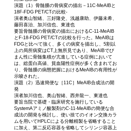
演題（1）
骨髄腫の骨病変の描出－11C-MeAIBと
18F-FDG PET/CTの比較-
演者
奥山智緒、三好隆史、浅越康助、伊藤未希、
藤田喜治、加川信也、東達也
要旨
骨髄腫の骨病変の描出におけるC-11-MeAIB
とF-18-FDG PET/CTの比較を行った。MeAIBは
FDGと比べて強く、多くの病変を描出し、5割以
上の局所病変はCT上無所見であり、MeAIBでび
まん性に骨髄集積が亢進している症例において
は、総蛋白高値、貧血陽性症例が多く含まれてお
り、骨髄腫の病態把握におけるMeAIBの有用性が
示唆された。
演題（2）
迅速簡便な［11C］MeAIB合成法の開
発
演者
加川信也、奥山智緒、西井龍一、東達也
要旨
当院で基礎・臨床研究を施行している
SystemAアミノ酸製剤のC-11-MeAIBの簡便な合
成法の開発を検討し、使い捨てのイオン交換カラ
ムを用いてHPLCによる分離精製を省略すること
に加え、第二反応容器を省略してシリンジ容器上