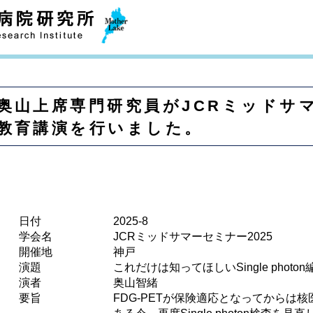
奥山上席専門研究員がJCRミッドサマ
教育講演を行いました。
日付
2025-8
学会名
JCRミッドサマーセミナー2025
開催地
神戸
演題
これだけは知ってほしいSingle phot
演者
奥山智緒
要旨
FDG-PETが保険適応となってからは核