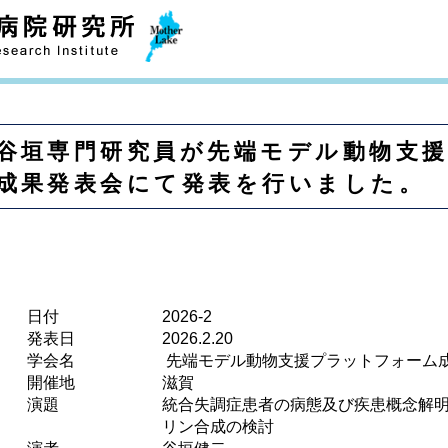
谷垣専門研究員が先端モデル動物支
成果発表会にて発表を行いました。
日付
2026-2
発表日
2026.2.20
学会名
 先端モデル動物支援プラットフォーム
開催地
滋賀
演題
統合失調症患者の病態及び疾患概念解
リン合成の検討