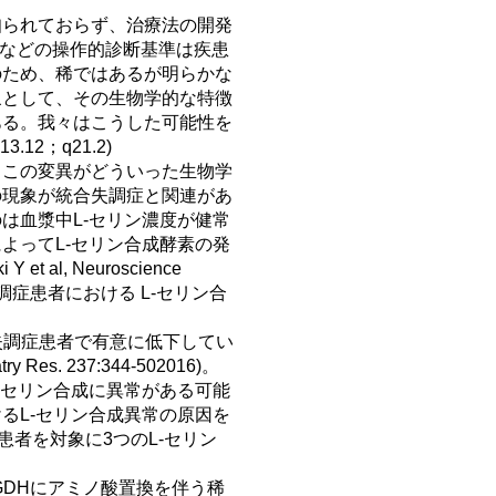
知られておらず、治療法の開発
TRなどの操作的診断基準は疾患
のため、稀ではあるが明らかな
象として、その生物学的な特徴
ある。我々はこうした可能性を
12；q21.2)
、この変異がどういった生物学
の現象が統合失調症と関連があ
は血漿中L-セリン濃度が健常
よってL-セリン合成酵素の発
al, Neuroscience 
統合失調症患者における L-セリン合
失調症患者で有意に低下してい
y Res. 237:344-502016)。
-セリン合成に異常がある可能
るL-セリン合成異常の原因を
患者を対象に3つのL-セリン
GDHにアミノ酸置換を伴う稀