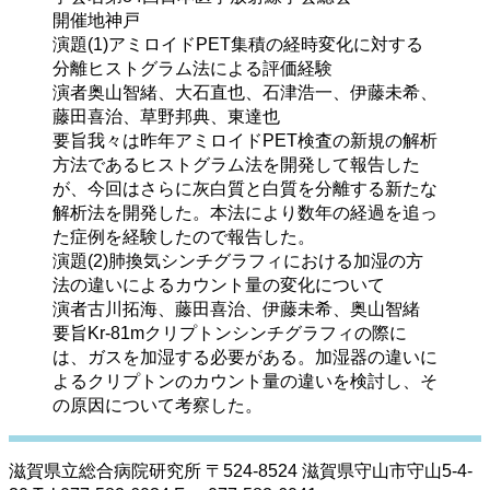
開催地
神戸
演題(1)
アミロイドPET集積の経時変化に対する
分離ヒストグラム法による評価経験
演者
奥山智緒、大石直也、石津浩一、伊藤未希、
藤田喜治、草野邦典、東達也
要旨
我々は昨年アミロイドPET検査の新規の解析
方法であるヒストグラム法を開発して報告した
が、今回はさらに灰白質と白質を分離する新たな
解析法を開発した。本法により数年の経過を追っ
た症例を経験したので報告した。
演題(2)
肺換気シンチグラフィにおける加湿の方
法の違いによるカウント量の変化について
演者
古川拓海、藤田喜治、伊藤未希、奥山智緒
要旨
Kr-81mクリプトンシンチグラフィの際に
は、ガスを加湿する必要がある。加湿器の違いに
よるクリプトンのカウント量の違いを検討し、そ
の原因について考察した。
滋賀県立総合病院研究所 〒524-8524 滋賀県守山市守山5-4-