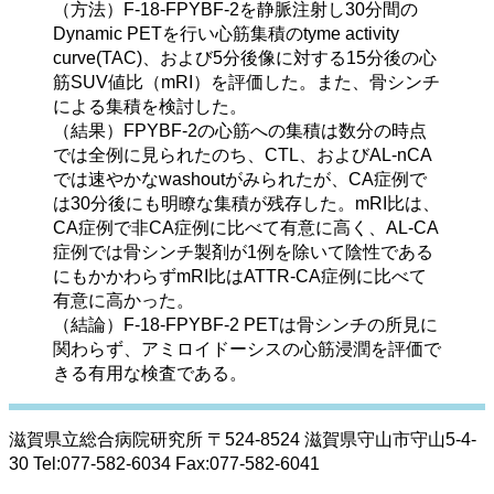
（方法）F-18-FPYBF-2を静脈注射し30分間の
Dynamic PETを行い心筋集積のtyme activity 
curve(TAC)、および5分後像に対する15分後の心
筋SUV値比（mRI）を評価した。また、骨シンチ
による集積を検討した。
（結果）FPYBF-2の心筋への集積は数分の時点
では全例に見られたのち、CTL、およびAL-nCA
では速やかなwashoutがみられたが、CA症例で
は30分後にも明瞭な集積が残存した。mRI比は、
CA症例で非CA症例に比べて有意に高く、AL-CA
症例では骨シンチ製剤が1例を除いて陰性である
にもかかわらずmRI比はATTR-CA症例に比べて
有意に高かった。

（結論）F-18-FPYBF-2 PETは骨シンチの所見に
関わらず、アミロイドーシスの心筋浸潤を評価で
きる有用な検査である。
滋賀県立総合病院研究所 〒524-8524 滋賀県守山市守山5-4-
30 Tel:077-582-6034 Fax:077-582-6041