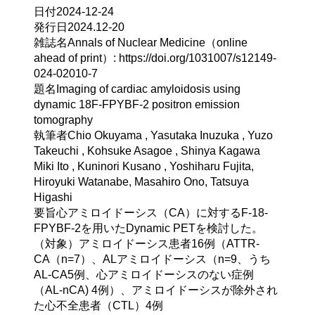
日付
2024-12-24
発行日
2024.12-20
雑誌名
Annals of Nuclear Medicine（online 
ahead of print）: https://doi.org/1031007/s12149-
024-02010-7
題名
Imaging of cardiac amyloidosis using 
dynamic 18F-FPYBF-2 positron emission 
tomography
執筆者
Chio Okuyama , Yasutaka Inuzuka , Yuzo 
Takeuchi , Kohsuke Asagoe , Shinya Kagawa 
Miki Ito , Kuninori Kusano , Yoshiharu Fujita, 
Hiroyuki Watanabe, Masahiro Ono, Tatsuya 
Higashi
要旨
心アミロイドーシス（CA）に対するF-18-
FPYBF-2を用いたDynamic PETを検討した。

（対象）アミロイドーシス患者16例（ATTR-
CA（n=7）、ALアミロイドーシス（n=9、うち
AL-CA5例、心アミロイドーシスのない症例
（AL-nCA) 4例）、アミロイドーシスが除外され
た心不全患者（CTL）4例
