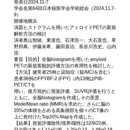
発表日
2024.11-7 
学会名
第64回日本核医学会学術総会（2024.11.7-
9）
開催地
横浜
演題
ヒストグラムを用いたアミロイドPETの新規
解析方法の検討
演者
奥山智緒、東達也、石津浩一、大石直也、草
野邦典、伊藤未希、藤田喜治、長谷川浩史、山内
浩
要旨
【目的】全脳histogramを用いたamyloid 
PETの新規客観的評価方法の有用性を検討した。

【方法】健常者25例と認知症（疑/MCIを含む）
患者38例のFPYBF-2 (FPY)（内13例はPiB-
PET/CTを

用い、後方視的に視覚評価、SUVR評価を行うと
ともに、全脳histogramを作成しその歪度、

Mode/Mean ratio (MMR)を求めた。さらに脳の
20%の体積を占める高集積部を個々のCT像の
上に色付けたTop20%‐Mapを作成した。

【結果】視覚評価陰性/境界/陽性は32/9/22例、
SUVRは各々1.11±0.06，1.20±0.13，1.48±0.18
