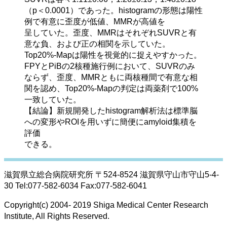
（p＜0.0001）であった。histogramの形態は陽性
例で有意に歪度が低値、MMRが高値を

呈していた。歪度、MMRはそれぞれSUVRと有
意な負、および正の相関を示していた。
Top20%-Mapは陽性を視覚的に捉えやすかった。
FPYとPiBの2核種施行例において、SUVRのみ

ならず、歪度、MMRともに両核種間で有意な相
関を認め、Top20%-Mapの判定は両薬剤で100%

一致していた。

【結論】新規開発したhistogram解析法は標準脳
への変形やROIを用いずに簡便にamyloid集積を
評価

できる。
滋賀県立総合病院研究所 〒524-8524 滋賀県守山市守山5-4-
30 Tel:077-582-6034 Fax:077-582-6041
Copyright(c) 2004- 2019 Shiga Medical Center Research
Institute, All Rights Reserved.