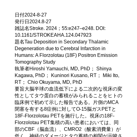
日付
2024-8-27
発行日
2024.8-27
雑誌名
Stroke. 2024；55:e247–e248. DOI: 
10.1161/STROKEAHA.124.047923
題名
Tau Deposition in Secondary Thalamic 
Degeneration due to Cerebral Infarction in 
Humans: A Florzolotau (18F) Positron Emission 
Tomography Study
執筆者
Hiroshi Yamauchi, MD, PhD； Shinya 
Kagawa, PhD； Kuninori Kusano, RT； Miki Ito, 
RT； Chio Okuyama, MD, PhD
要旨
大脳半球の血流低下による二次的な視床の変
性としてタウ蛋白の蓄積がみられることをヒトの
臨床例で初めて示した報告である。片側のMCA
閉塞を有する8症例に対してO-15脳ガスPETと
18F-Florzolotau PETを施行した。視床の18F-
Florzolotau PET集積の高い患者においては、同
部のCBF（脳血流）、CMRO2（酸素消費量）が
低く、神経のダメージとタウ蓄積の相関が示唆さ