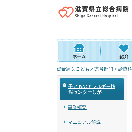
総合病院こども／療育部門
>
診療
子どものアレルギー情
報センターしが
事業概要
マニュアル解説