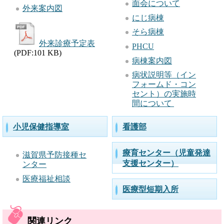
ご
面会について
外来案内図
利
にじ病棟
用
そら病棟
外来診療予定表
PHCU
案
(PDF:101 KB)
病棟案内図
内
病状説明等（イン
フォームド・コン
セント）の実施時
間について 
小児保健指導室
看護部
療育センター（児童発達
滋賀県予防接種セ
支援センター）
ンター
医療福祉相談
医療型短期入所
関連リンク