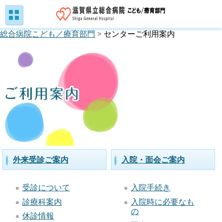
総合病院こども／療育部門
>
センターご利用案内
セ
外来受診ご案内
入院・面会ご案内
ン
受診について
入院手続き
タ
診療科案内
入院時に必要なも
ー
の
休診情報