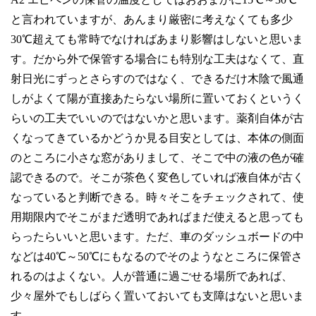
と言われていますが、あんまり厳密に考えなくても多少
30℃超えても常時でなければあまり影響はしないと思いま
す。だから外で保管する場合にも特別な工夫はなくて、直
射日光にずっとさらすのではなく、できるだけ木陰で風通
しがよくて陽が直接あたらない場所に置いておくというく
らいの工夫でいいのではないかと思います。薬剤自体が古
くなってきているかどうか見る目安としては、本体の側面
のところに小さな窓がありまして、そこで中の液の色が確
認できるので。そこが茶色く変色していれば液自体が古く
なっていると判断できる。時々そこをチェックされて、使
用期限内でそこがまだ透明であればまだ使えると思っても
らったらいいと思います。ただ、車のダッシュボードの中
などは40℃～50℃にもなるのでそのようなところに保管さ
れるのはよくない。人が普通に過ごせる場所であれば、
少々屋外でもしばらく置いておいても支障はないと思いま
す。