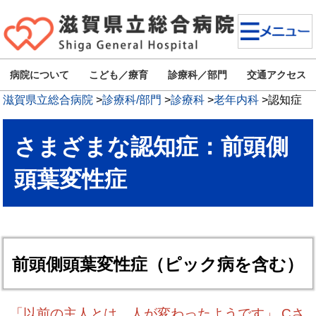
病院について
こども／療育
診療科／部門
交通アクセス
滋賀県立総合病院
>
診療科/部門
>
診療科
>
老年内科
>
認知症
さまざまな認知症：前頭側
頭葉変性症
前頭側頭葉変性症（ピック病を含む）
「以前の主人とは、人が変わったようです」 Cさ