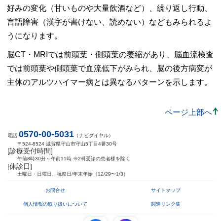
好みの変化（甘いものや大量飲酒など）、繰り返し行動、
言語障害（漢字が書けない、読めない）などもみられるよ
うになります。
脳CT・MRIでは前頭葉・側頭葉の萎縮があり、脳血流検査
では前頭葉や側頭葉で血流低下がみられ、脳の後方病変が
主体のアルツハイマー病とは異なるパターンを示します。
ページ上部へ
0570-00-5031
電話
（ナビダイヤル）
〒524-8524 滋賀県守山市守山5丁目4番30号
[診療受付時間]
午前8時30分～午前11時 ※2科受診の患者様を除く
[休診日]
土曜日・日曜日、祝祭日/年末年始（12/29〜1/3）
お問合せ
サイトマップ
個人情報の取り扱いについて
関連リンク集