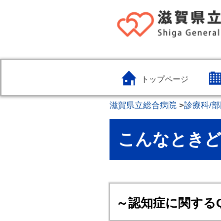
トップページ
滋賀県立総合病院
>
診療科/部
こんなとき
～認知症に関する