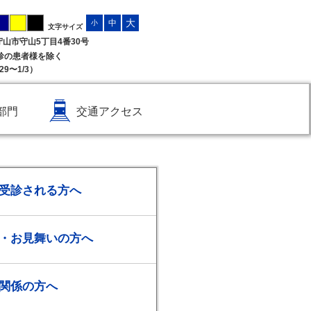
大
中
小
文字サイズ
県守山市守山5丁目4番30号
受診の患者様を除く
9〜1/3）
部門
交通アクセス
受診される方へ
・お見舞いの方へ
関係の方へ