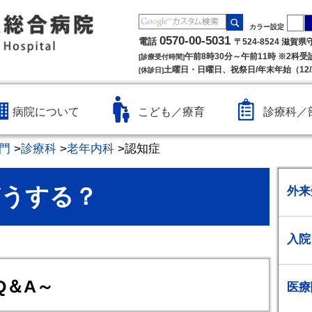
カラー設定
0570-00-5031
電話
〒524-8524 滋賀
午前8時30分～午前11時 ※2科
[診療受付時間]
土曜日・日曜日、祝祭日/年末年始（12/2
[休診日]
病院について
こども／療育
診療科／
門
>
診療科
>
老年内科
>
認知症
どうする？
外来
入院
Q＆A～
医療