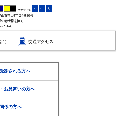
大
中
小
文字サイズ
県守山市守山5丁目4番30号
受診の患者様を除く
9〜1/3）
部門
交通アクセス
受診される方へ
・お見舞いの方へ
関係の方へ