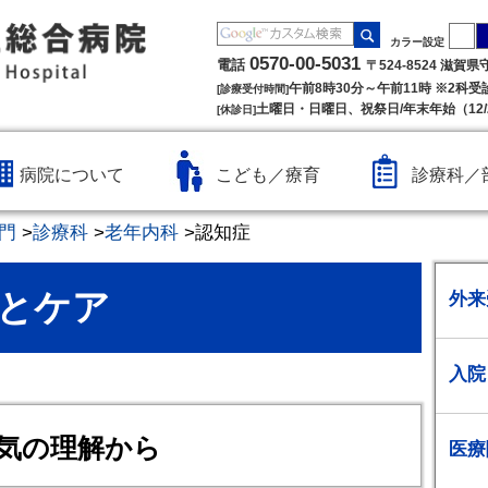
カラー設定
0570-00-5031
電話
〒524-8524 滋賀
午前8時30分～午前11時 ※2科
[診療受付時間]
土曜日・日曜日、祝祭日/年末年始（12/2
[休診日]
病院について
こども／療育
診療科／
門
>
診療科
>
老年内科
>
認知症
とケア
外来
入院
病気の理解から
医療