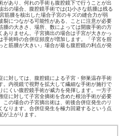
術があり、何れの手術も腹腔鏡下で行うことが出
核出の場合、腹腔鏡手術では(1)小さな筋腫は残る
い子宮筋腫を核出した場合子宮のキズの縫合力が弱
破裂につながる可能性がある、ことに注意が必要
筋腫の大きさ、場所、数によっては開腹手術の方
くありません。子宮摘出の場合は子宮が大きかっ
は手術時の合併症頻度が増加します。「子宮を腟
っと筋腫が大きい」場合が最も腹腔鏡の利点が発
症に対しては、腹腔鏡による子宮・卵巣温存手術
す。内視鏡で視野を拡大して繊細な手術が施行で
りにくい腹腔鏡手術が威力を発揮します。一方子
難症に対して子宮全摘術を含めた根治手術が必要
。この場合の子宮摘出術は、術後合併症発生のリ
くなります。合併症発生を極力回避するという点
配が上がります。