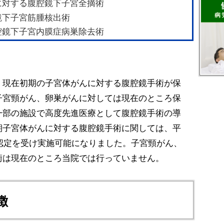
対する腹腔鏡下子宮全摘術 
下子宮筋腫核出術 
鏡下子宮内膜症病巣除去術 
、現在初期の子宮体がんに対する腹腔鏡手術が保
子宮頸がん、卵巣がんに対しては現在のところ保
一部の施設で高度先進医療として腹腔鏡手術の導
期子宮体がんに対する腹腔鏡手術に関しては、平
設認定を受け実施可能になりました。子宮頸がん、
術は現在のところ当院では行っていません。
徴