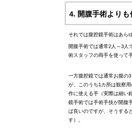
4. 開腹手術より
それでは腹腔鏡手術はあら
開腹手術では通常2人～3人
術スタッフの両手を使って
一方腹腔鏡では通常お腹の3
が、このうち1カ所は観察
作に使える手（実際は細い鉗
鏡手術では手術手技が開腹
ば良いのですが、そうする
す）。