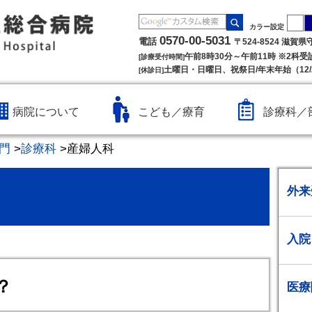
カラー設定
0570-00-5031
電話
〒524-8524 滋賀
午前8時30分～午前11時 ※2科
[診療受付時間]
土曜日・日曜日、祝祭日/年末年始（12/2
[休診日]
病院について
こども／療育
診療科／
門
>
診療科
>
産婦人科
外来
入院
？
医療