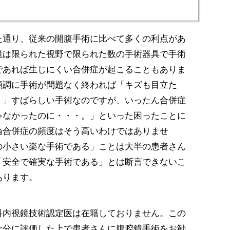
た通り、従来の開腹手術に比べて多くの利点があ
鏡は限られた視野で限られた数の手術器具で手術
であれば生じにくい合併症が起こることもありま
順調に手術が問題なく終われば「キズも目立た
。」すばらしい手術なのですが、いったん合併症
ゃなかったのに・・・。」といった困ったことに
論合併症の頻度はそう高いわけではありませ
の小さい楽な手術である」ことは大半の患者さん
「安全で確実な手術である」とは断言できないこ
あります。
科内視鏡技術認定医は在籍しておりません。この
十分に評価した上で患者さんに腹腔鏡手術をお勧