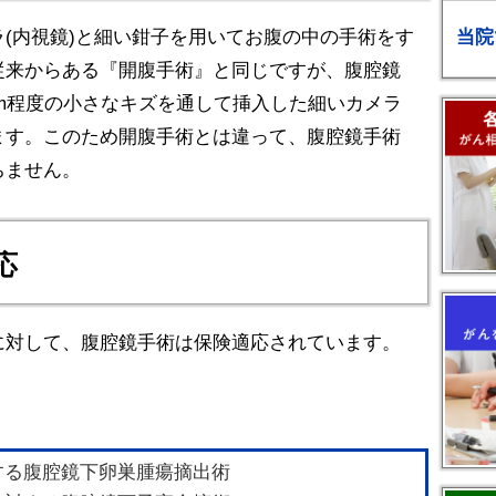
当院
(内視鏡)と細い鉗子を用いてお腹の中の手術をす
従来からある『開腹手術』と同じですが、腹腔鏡
cm程度の小さなキズを通して挿入した細いカメラ
ます。このため開腹手術とは違って、腹腔鏡手術
ちません。
応
に対して、腹腔鏡手術は保険適応されています。
る腹腔鏡下卵巣腫瘍摘出術 