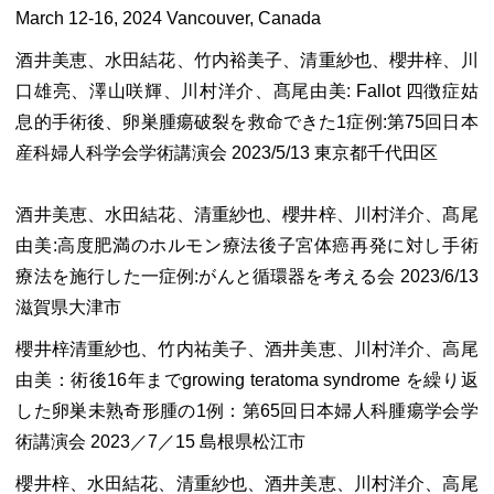
March 12-16, 2024 Vancouver, Canada
酒井美恵、水田結花、竹内裕美子、清重紗也、櫻井梓、川
口雄亮、澤山咲輝、川村洋介、髙尾由美: Fallot 四徴症姑
息的手術後、卵巣腫瘍破裂を救命できた1症例:第75回日本
産科婦人科学会学術講演会 2023/5/13 東京都千代田区
酒井美恵、水田結花、清重紗也、櫻井梓、川村洋介、髙尾
由美:高度肥満のホルモン療法後子宮体癌再発に対し手術
療法を施行した一症例:がんと循環器を考える会 2023/6/13
滋賀県大津市
櫻井梓清重紗也、竹内祐美子、酒井美恵、川村洋介、高尾
由美：術後16年までgrowing teratoma syndrome を繰り返
した卵巣未熟奇形腫の1例：第65回日本婦人科腫瘍学会学
術講演会 2023／7／15 島根県松江市
櫻井梓、水田結花、清重紗也、酒井美恵、川村洋介、高尾