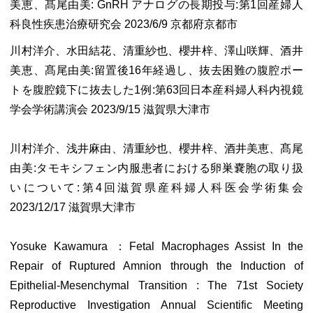
美恵、髙尾由美: GnRH アナログの長期投与:第1回産婦人
科良性疾患治療研究会 2023/6/9 京都府京都市
川村洋介、水田結花、清重紗也、櫻井梓、澤山咲輝、酒井
美恵、髙尾由美:留置後16年経過し、抜去困難の腹腔ポー
トを腹腔鏡下に抜去した1例:第63回日本産科婦人科内視鏡
学会学術講演会 2023/9/15 滋賀県大津市
川村洋介、浅井麻由、清重紗也、櫻井梓、酒井美恵、髙尾
由美:タモキシフェン内服患者における卵巣嚢胞の取り扱
いについて:第4回滋賀県産科婦人科医会学術集会
2023/12/17 滋賀県大津市
Yosuke Kawamura ：Fetal Macrophages Assist In the
Repair of Ruptured Amnion through the Induction of
Epithelial-Mesenchymal Transition : The 71st Society
Reproductive Investigation Annual Scientific Meeting