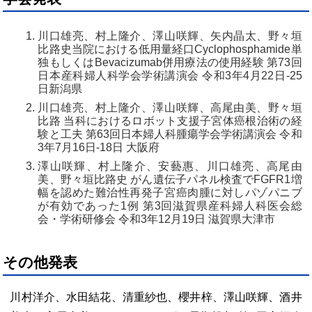
川口雄亮、村上隆介、澤山咲輝、矢内晶太、野々垣
比路史当院における低用量経口Cyclophosphamide単
独もしくはBevacizumab併用療法の使用経験 第73回
日本産科婦人科学会学術講演会 令和3年4月22日-25
日新潟県
川口雄亮、村上隆介、澤山咲輝、高尾由美、野々垣
比路 当科におけるロボット支援子宮体癌根治術の経
験と工夫 第63回日本婦人科腫瘍学会学術講演会 令和
3年7月16日-18日 大阪府
澤山咲輝、村上隆介、安藝惠、川口雄亮、高尾由
美、野々垣比路史 がん遺伝子パネル検査でFGFR1増
幅を認めた難治性再発子宮癌肉腫に対しパゾパニブ
が有効であった1例 第3回滋賀県産科婦人科医会総
会・学術研修会 令和3年12月19日 滋賀県大津市
その他発表
川村洋介、水田結花、清重紗也、櫻井梓、澤山咲輝、酒井