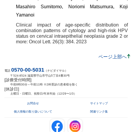
Masahiro Sumitomo, Noriomi Matsumura, Koji
Yamanoi
Clinical impact of age-specific distribution of
combination patterns of cytology and high-risk HPV
status on cervical intraepithelial neoplasia grade 2 or
more: Oncol Lett. 26(3): 384. 2023
ページ上部へ
0570-00-5031
電話
（ナビダイヤル）
〒524-8524 滋賀県守山市守山5丁目4番30号
[診療受付時間]
午前8時30分～午前11時 ※2科受診の患者様を除く
[休診日]
土曜日・日曜日、祝祭日/年末年始（12/29〜1/3）
お問合せ
サイトマップ
個人情報の取り扱いについて
関連リンク集