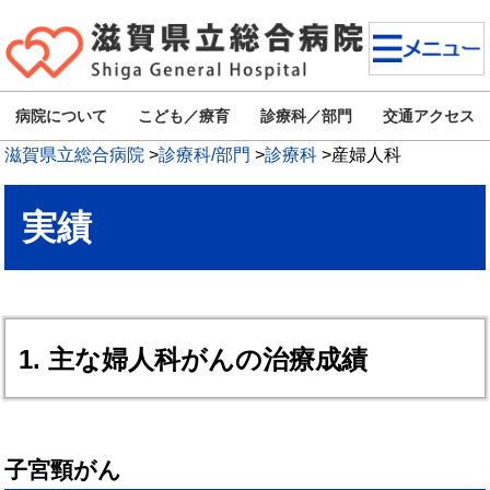
病院について
こども／療育
診療科／部門
交通アクセス
滋賀県立総合病院
>
診療科/部門
>
診療科
>
産婦人科
実績
1. 主な婦人科がんの治療成績
子宮頸がん