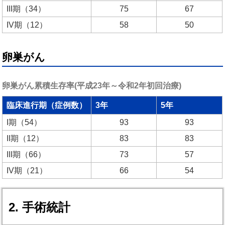
III期（34）
75
67
IV期（12）
58
50
卵巣がん
卵巣がん累積生存率(平成23年～令和2年初回治療)
臨床進行期（症例数）
3年
5年
I期（54）
93
93
II期（12）
83
83
III期（66）
73
57
IV期（21）
66
54
2. 手術統計