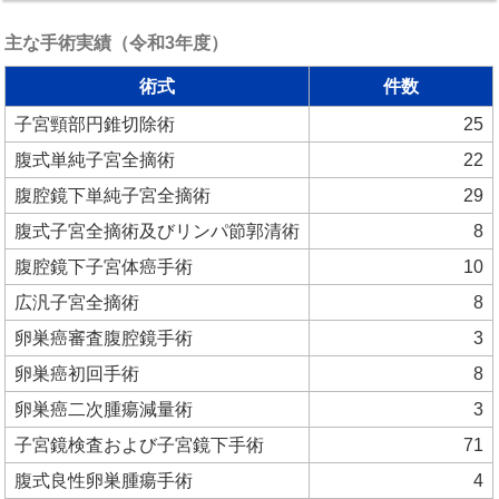
主な手術実績（令和3年度）
術式
件数
子宮頸部円錐切除術
25
腹式単純子宮全摘術
22
腹腔鏡下単純子宮全摘術
29
腹式子宮全摘術及びリンパ節郭清術
8
腹腔鏡下子宮体癌手術
10
広汎子宮全摘術
8
卵巣癌審査腹腔鏡手術
3
卵巣癌初回手術
8
卵巣癌二次腫瘍減量術
3
子宮鏡検査および子宮鏡下手術
71
腹式良性卵巣腫瘍手術
4