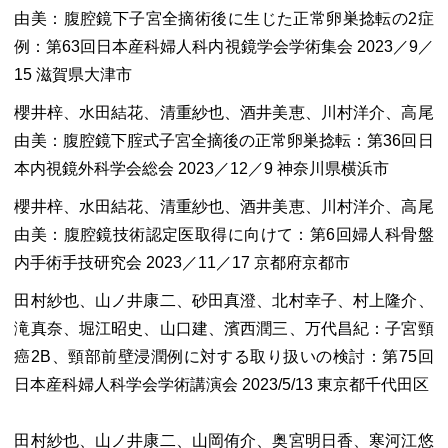
由美：腹腔鏡下子宮全摘術後に生じた正常卵巣捻転の2症
例：第63回日本産科婦人科内視鏡学会学術集会 2023／9／
15 滋賀県大津市
櫻井梓、水田結花、清重紗也、酒井美恵、川村洋介、高尾
由美：腹腔鏡下腟式子宮全摘後の正常卵巣捻転：第36回日
本内視鏡外科学会総会 2023／12／9 神奈川県横浜市
櫻井梓、水田結花、清重紗也、酒井美恵、川村洋介、高尾
由美：腹腔鏡技術認定医取得に向けて：第6回婦人科骨盤
内手術手技研究会 2023／11／17 京都府京都市
田村紗也、山ノ井康二、砂田真澄、北村幸子、村上隆介、
滝真奈、堀江昭史、山口建、濱西潤三、万代昌紀：子宮頸
癌2B、頸部前壁浸潤例に対する取り扱いの検討：第75回
日本産科婦人科学会学術講演会 2023/5/13 東京都千代田区
田村紗也、山ノ井康二、山岡侑介、奥宮明日香、寒河江悠