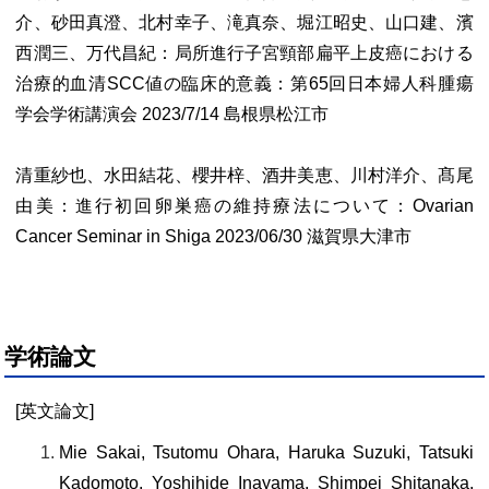
介、砂田真澄、北村幸子、滝真奈、堀江昭史、山口建、濱
西潤三、万代昌紀：局所進行子宮頸部扁平上皮癌における
治療的血清SCC値の臨床的意義：第65回日本婦人科腫瘍
学会学術講演会 2023/7/14 島根県松江市
清重紗也、水田結花、櫻井梓、酒井美恵、川村洋介、髙尾
由美：進行初回卵巣癌の維持療法について：Ovarian
Cancer Seminar in Shiga 2023/06/30 滋賀県大津市
学術論文
[英文論文]
Mie Sakai, Tsutomu Ohara, Haruka Suzuki, Tatsuki
Kadomoto, Yoshihide Inayama, Shimpei Shitanaka,