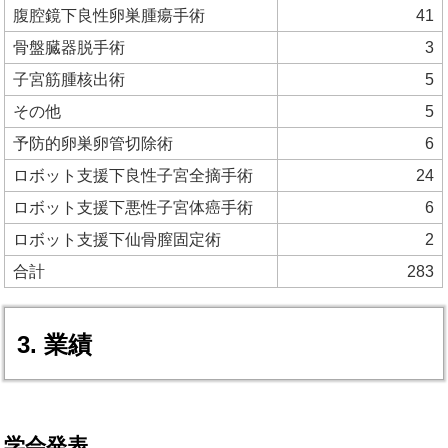
腹腔鏡下良性卵巣腫瘍手術
41
骨盤臓器脱手術
3
子宮筋腫核出術
5
その他
5
予防的卵巣卵管切除術
6
ロボット支援下良性子宮全摘手術
24
ロボット支援下悪性子宮体癌手術
6
ロボット支援下仙骨膣固定術
2
合計
283
3. 業績
学会発表