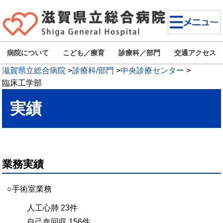
病院について
こども／療育
診療科／部門
交通アクセス
滋賀県立総合病院
>
診療科/部門
>
中央診療センター
>
臨床工学部
実績
業務実績
○手術室業務
人工心肺 23件
自己血回収 156件