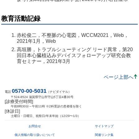
教育活動記録
赤松俊二，不整脈の心電図，WCCM2021，Web，
2021年1月，Web
高垣勝，トラブルシューティング リード異常，第20
回日本心臓植込みデバイスフォローアップ研究会教
育セミナー，2021年3月
ページ上部へ
0570-00-5031
電話
（ナビダイヤル）
〒524-8524 滋賀県守山市守山5丁目4番30号
[診療受付時間]
午前8時30分～午前11時 ※2科受診の患者様を除く
[休診日]
土曜日・日曜日、祝祭日/年末年始（12/29〜1/3）
お問合せ
サイトマップ
個人情報の取り扱いについて
関連リンク集