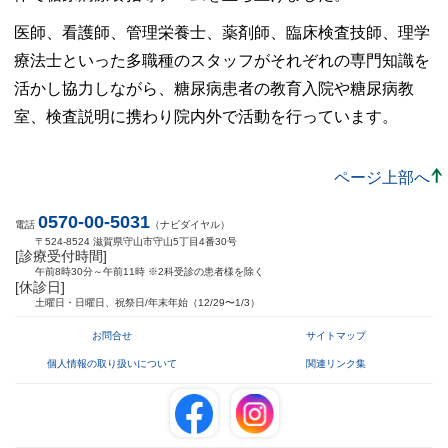
医師、看護師、管理栄養士、薬剤師、臨床検査技師、理学
療法士といった多職種のスタッフがそれぞれの専門知識を
活かし協力しながら、糖尿病患者の教育入院や糖尿病教
室、検査説明に携わり院内外で活動を行っています。
ページ上部へ
0570-00-5031
電話
（ナビダイヤル）
〒524-8524 滋賀県守山市守山5丁目4番30号
[診療受付時間]
午前8時30分～午前11時 ※2科受診の患者様を除く
[休診日]
土曜日・日曜日、祝祭日/年末年始（12/29〜1/3）
お問合せ
サイトマップ
個人情報の取り扱いについて
関連リンク集