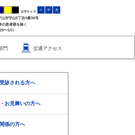
大
中
小
文字サイズ
県守山市守山5丁目4番30号
受診の患者様を除く
9〜1/3）
部門
交通アクセス
受診される方へ
・お見舞いの方へ
関係の方へ