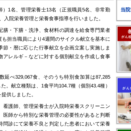
当院
）1名、管理栄養士13名（正規職員5名、非常勤
理、入院栄養管理と栄養食事指導を行いました。
膳・下膳・洗浄、食材料の調達を給食専門業者
度も担当職員により4週間のサイクル献立を基本に
季節・暦に応じた行事献立を企画立案し実施しま
物アレルギ－などに対する個別献立を作成し食事
329,067食、そのうち特別食加算は87,285
た。献立種類は、1食平均104.7種（個別43.4種）
を提供しました。
看護師、管理栄養士が入院時栄養スクリーニン
。医師から特別な栄養管理の必要性があると判断
時問診にて栄養不良と判定した患者において栄養