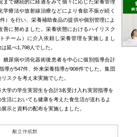
院まで継続的に経過をみて個々に応じた栄養管理
化学療法や放射線治療などにより食欲不振が続く
9件）を行い、栄養補助食品の提供や個別管理によ
改善に努めました。栄養状態におけるハイリスク
ートチーム）に介入依頼し栄養管理を実施しまし
延べ1,798人でした。
糖尿病や消化器術後患者を中心に個別指導合計
養指導が547件、外来栄養指導が908件でした。集団
染リスクを考え未実施でした。
大学の学生実習生を合計3名受け入れ実習指導を
の生活においても健康を考えた食生活が送れるよ
の展示と資料の配布を実施しました。