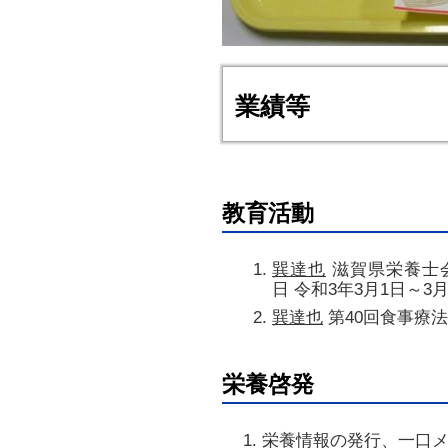
業績等
教育活動
巽達也
滋賀県栄養士会 
日 令和3年3月1日～3
巽達也
第40回食事療法
栄養啓発
栄養情報の発行、一口メ