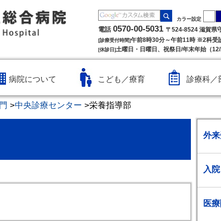
カラー設定
0570-00-5031
電話
〒524-8524 滋賀
午前8時30分～午前11時 ※2科
[診療受付時間]
土曜日・日曜日、祝祭日/年末年始（12/2
[休診日]
病院について
こども／療育
診療科／
門
>
中央診療センター
>
栄養指導部
外来
入院
医療