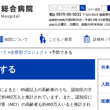
カラー設定
0570-00-5031
電話
〒524-8524 滋賀
午前8時30分～午前11時 ※2科
[診療受付時間]
土曜日・日曜日、祝祭日/年末年始（12/2
[休診日]
病院について
こども／療育
診療科／
いて
>
全県型プロジェクト
>
予防できる
する
外来
入院
発表によると、65歳以上の高齢者のうち、認知症の方
点で約462万人と推計されています。また、認知症に
医療
害（MCI）の高齢者も約400万人いると推計され