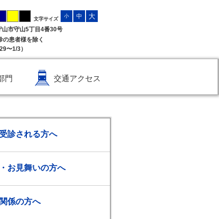
大
中
小
文字サイズ
県守山市守山5丁目4番30号
受診の患者様を除く
9〜1/3）
部門
交通アクセス
受診される方へ
・お見舞いの方へ
関係の方へ