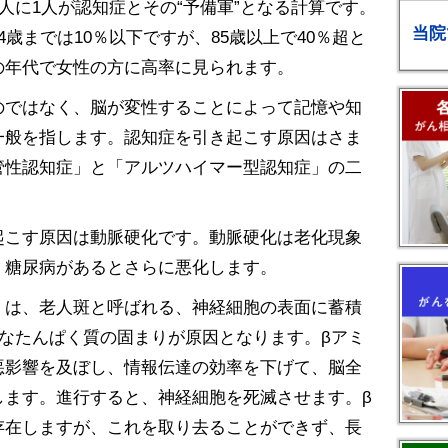
4人に1人が認知症とその“予備軍”となる計算です。
当院
歳までは10％以下ですが、85歳以上で40％超と
の年代で女性の方に高率に見られます。
のではなく、脳が変性することによって記憶や知
一般を指します。認知症を引き起こす原因はさま
管性認知症」と「アルツハイマー型認知症」の二
起こす原因は動脈硬化です。動脈硬化は老化現象
、糖尿病があるとさらに悪化します。
」は、老人斑と呼ばれる、神経細胞の表面に蓄積
なたんぱく質の固まりが原因となります。βアミ
悪影響を及ぼし、情報伝達の効率を下げて、脳全
します。進行すると、神経細胞を死滅させます。β
存在しますが、これを取り去ることができず、長