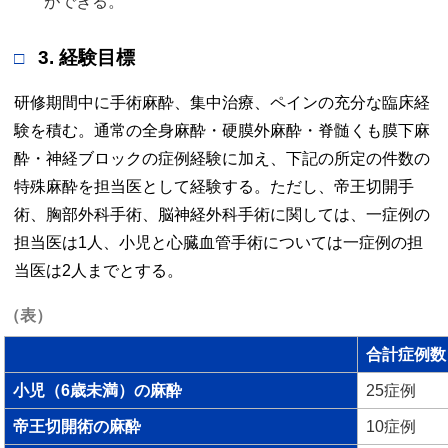
ができる。 
3. 経験目標
研修期間中に手術麻酔、集中治療、ペインの充分な臨床経
験を積む。通常の全身麻酔・硬膜外麻酔・脊髄くも膜下麻
酔・神経ブロックの症例経験に加え、下記の所定の件数の
特殊麻酔を担当医として経験する。ただし、帝王切開手
術、胸部外科手術、脳神経外科手術に関しては、一症例の
担当医は1人、小児と心臓血管手術については一症例の担
当医は2人までとする。
（表）
合計症例数
小児（6歳未満）の麻酔
25症例
帝王切開術の麻酔
10症例