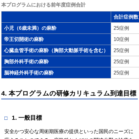
本プログラムにおける前年度症例合計
合計症例数
小児（6歳未満）の麻酔
25症例
帝王切開術の麻酔
10症例
心臓血管手術の麻酔（胸部大動脈手術を含む）
25症例
胸部外科手術の麻酔
25症例
脳神経外科手術の麻酔
25症例
4. 本プログラムの研修カリキュラム到達目標
1. 一般目標
安全かつ安心な周術期医療の提供といった国民のニーズに