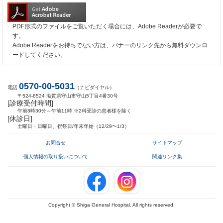
PDF形式のファイルをご覧いただく場合には、Adobe Readerが必要で
す。
Adobe Readerをお持ちでない方は、バナーのリンク先から無料ダウンロ
ードしてください。
0570-00-5031
電話
（ナビダイヤル）
〒524-8524 滋賀県守山市守山5丁目4番30号
[診療受付時間]
午前8時30分～午前11時 ※2科受診の患者様を除く
[休診日]
土曜日・日曜日、祝祭日/年末年始（12/29〜1/3）
お問合せ
サイトマップ
個人情報の取り扱いについて
関連リンク集
Copyright © Shiga General Hospital. All rights reserved.