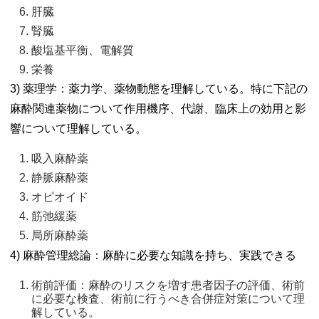
肝臓 
腎臓 
酸塩基平衡、電解質 
栄養 
3) 薬理学：薬力学、薬物動態を理解している。特に下記の
麻酔関連薬物について作用機序、代謝、臨床上の効用と影
響について理解している。
吸入麻酔薬 
静脈麻酔薬 
オピオイド 
筋弛緩薬 
局所麻酔薬 
4) 麻酔管理総論：麻酔に必要な知識を持ち、実践できる
術前評価：麻酔のリスクを増す患者因子の評価、術前
に必要な検査、術前に行うべき合併症対策について理
解している。 