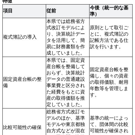
特徴
今後（統一的な基
項目
従前
準）
本県では総務省方
式改訂モデルによ
原則として取引ご
り、決算統計デー
とに、複式簿記の
複式簿記の導入
タを活用して、簡
記帳方法である仕
易に財務書類を作
訳を行います。
成していました。
本県では、固定資
産台帳を整備して
固定資産台帳を整
おらず、決算統計
備し、個々の資産
固定資産台帳の整
データの普通建設
の取得価額、耐用
備
事業費と区分され
年数等を管理しま
た経費をもとに資
す。
産の取得価額を推
定していました。
総務省方式改訂モ
デルのほか、基準
基準の統一によっ
モデルや東京都独
て、団体間の比較
比較可能性の確保
自方式などが混在
可能性が確保され