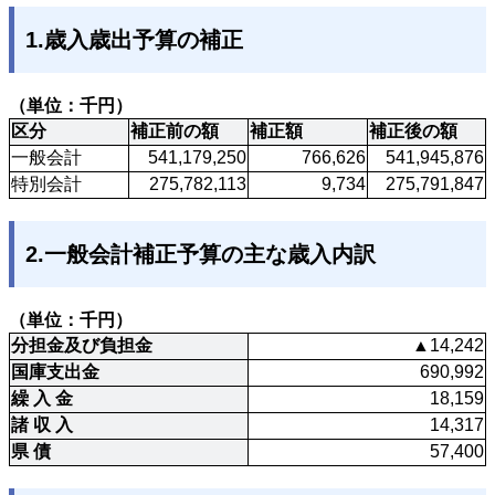
1.歳入歳出予算の補正
（単位：千円）
区分
補正前の額
補正額
補正後の額
一般会計
541,179,250
766,626
541,945,876
特別会計
275,782,113
9,734
275,791,847
2.一般会計補正予算の主な歳入内訳
（単位：千円） 
分担金及び負担金
▲14,242
国庫支出金
690,992
繰 入 金
18,159
諸 収 入
14,317
県 債
57,400