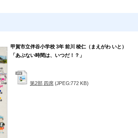
甲賀市立伴谷小学校 3年 前川 稜仁（まえがわ いと）
「あぶない時間は、いつだ！？」
第2部 四席
(JPEG:772 KB)