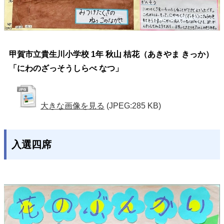
甲賀市立貴生川小学校 1年 秋山 桔花（あきやま きっか）
「にわのざっそうしらべ なつ」
大きな画像を見る
(JPEG:285 KB)
入選四席