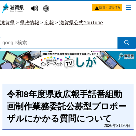
防災・災害情報
滋賀県
>
県政情報
>
広報
>
滋賀県公式YouTube
令和8年度県政広報手話番組動
画制作業務委託公募型プロポー
ザルにかかる質問について
2026年2月20日