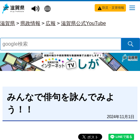
防災・災害情報
滋賀県
>
県政情報
>
広報
>
滋賀県公式YouTube
みんなで俳句を詠んでみよ
う！！
2024年11月1日