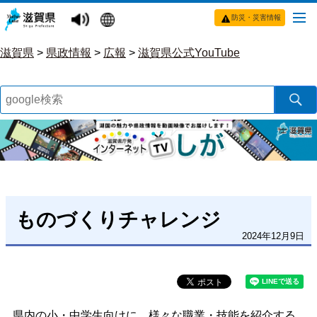
防災・災害情報
滋賀県
>
県政情報
>
広報
>
滋賀県公式YouTube
ものづくりチャレンジ
2024年12月9日
県内の小・中学生向けに、様々な職業・技能を紹介する