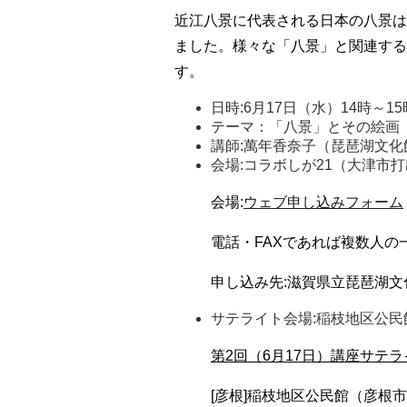
近江八景に代表される日本の八景は
ました。様々な「八景」と関連する
す。
日時:6月17日（水）14時～15
テーマ：「八景」とその絵画
講師:萬年香奈子（琵琶湖文化
会場:コラボしが21（大津市打
会場:
ウェブ申し込みフォーム
電話・FAXであれば複数人の
申し込み先:滋賀県立琵琶湖文化館（TE
サテライト会場:稲枝地区公民
第2回（6月17日）講座サテ
[彦根]稲枝地区公民館（彦根市本庄町