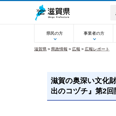
県民の方
事業者の方
滋賀県
>
県政情報
>
広報
>
広報レポート
滋賀の奥深い文化
出のコヅチ』第2回