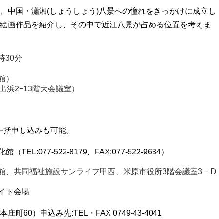
、中国・瀟湘(しょうしょう)八景への憧れをきっかけに成立し
絵画作品を紹介し、その中で近江八景が占める位置を考えま
時30分
館）
出浜2−13階大会議室）
一括申し込みも可能。
L:077-522-8179、FAX:077-522-9634）
館、共同福祉施設サンライフ甲西、米原市役所3階会議室3－Ⅾ
ライト会場
60）申込み先:TEL・FAX 0749‐43‐4041