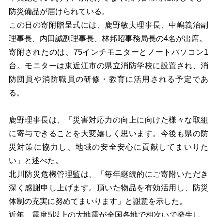
防災備品が届けられている。
この日の寄附贈呈式には、鹿野敏夫理事長、中嶋義治副
理事長、内田誠副理事長、林邦昭事務局長の4名が出席。
寄附されたのは、75インチモニターとノートパソコン1
台。モニターは東近江市の県立消防学校に設置され、消
防団員や消防職員の研修・教育に活用される予定であ
る。
鹿野理事長は、「災害対応力の向上に向けた様々な取組
に寄与できることを大変嬉しく思います。今後も県の防
災対策に協力し、地域の安全安心に貢献してまいりた
い」と述べた。
北川防災危機管理監は、「毎年継続的にご寄附いただき
深く感謝申し上げます。頂いた物品を有効活用し、防災
体制の充実に努めてまいります」と謝意を示した。
近年、震度5以上の大地震が全国各地で相次いで発生し、