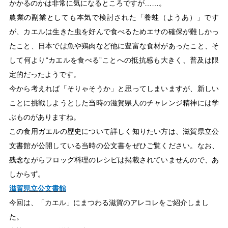
かかるのかは非常に気になるところですが……。
農業の副業としても本気で検討された「養蛙（ようあ）」です
が、カエルは生きた虫を好んで食べるためエサの確保が難しかっ
たこと、日本では魚や鶏肉など他に豊富な食材があったこと、そ
して何より“カエルを食べる”ことへの抵抗感も大きく、普及は限
定的だったようです。
今から考えれば「そりゃそうか」と思ってしまいますが、新しい
ことに挑戦しようとした当時の滋賀県人のチャレンジ精神には学
ぶものがありますね。
この食用ガエルの歴史について詳しく知りたい方は、滋賀県立公
文書館が公開している当時の公文書をぜひご覧ください。なお、
残念ながらフロッグ料理のレシピは掲載されていませんので、あ
しからず。
滋賀県立公文書館
今回は、「カエル」にまつわる滋賀のアレコレをご紹介しまし
た。