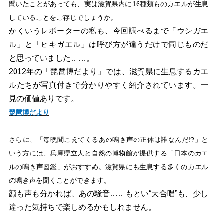
聞いたことがあっても、実は滋賀県内に16種類ものカエルが生息
していることをご存じでしょうか。
かくいうレポーターの私も、今回調べるまで「ウシガエ
ル」と「ヒキガエル」は呼び方が違うだけで同じものだ
と思っていました……。
2012年の「琵琶博だより」では、滋賀県に生息するカエ
ルたちが写真付きで分かりやすく紹介されています。一
見の価値ありです。
琵琶博だより
さらに、「毎晩聞こえてくるあの鳴き声の正体は誰なんだ!?」と
いう方には、兵庫県立人と自然の博物館が提供する「日本のカエ
ルの鳴き声図鑑」がおすすめ。滋賀県にも生息する多くのカエル
の鳴き声を聞くことができます。
顔も声も分かれば、あの騒音……もとい“大合唱”も、少し
違った気持ちで楽しめるかもしれません。