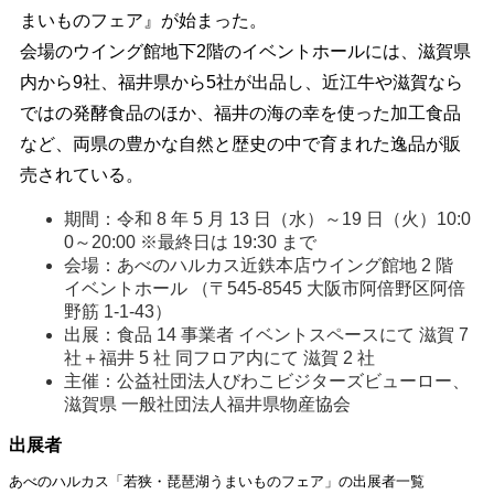
まいものフェア』が始まった。
会場のウイング館地下2階のイベントホールには、滋賀県
内から9社、福井県から5社が出品し、近江牛や滋賀なら
ではの発酵食品のほか、福井の海の幸を使った加工食品
など、両県の豊かな自然と歴史の中で育まれた逸品が販
売されている。
期間：令和 8 年 5 月 13 日（水）～19 日（火）10:0
0～20:00 ※最終日は 19:30 まで
会場：あべのハルカス近鉄本店ウイング館地 2 階
イベントホール （〒545-8545 大阪市阿倍野区阿倍
野筋 1-1-43）
出展：食品 14 事業者 イベントスペースにて 滋賀 7
社＋福井 5 社 同フロア内にて 滋賀 2 社
主催：公益社団法人びわこビジターズビューロー、
滋賀県 一般社団法人福井県物産協会
出展者
あべのハルカス「若狭・琵琶湖うまいものフェア」の出展者一覧