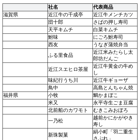
社名
代表商品
滋賀県
近江牛の千成亭 
近江牛メンチカツ
団十郎 
さばの押し寿司 
天平キムチ
白菜キムチ
鮒味
にごろ鮒寿司
西友
うなぎ蒲焼弁当
近江米みたらし太
ふる里食品
郎坊だんご
近江牛黄金の牛め
近江スエヒロ茶屋
し
味紀行うち川
近江牛ギョーザ
鳥中
高島とんちゃん焼
福井県
小牧 
鯛かまぼこ
米又
永平寺生ごま豆腐
北前船のカワモト
むきこみおぼろ
越前かにかがやき
一乃松
寿し
絹小町「羽二重生
新珠製菓
さぶれ」