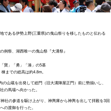
地である伊勢上野(三重県)の曳山祭りを移したものと伝わる
の例祭、湖西唯一の曳山祭『大溝祭』
「寶」「勇」「湊」の5基
、棟までの総高は約4.8m。
町内の山蔵を出発して総門（旧大溝陣屋正門）前に勢揃いし、
社の馬場へ向かった。
吉神社の参道を駆け上がり、神輿庫から神輿を出して拝殿を3回
への渡御を行った。