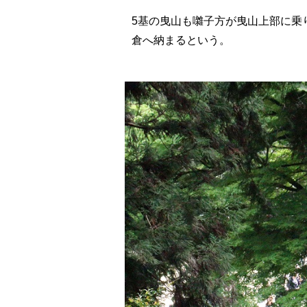
5基の曳山も囃子方が曳山上部に乗
倉へ納まるという。