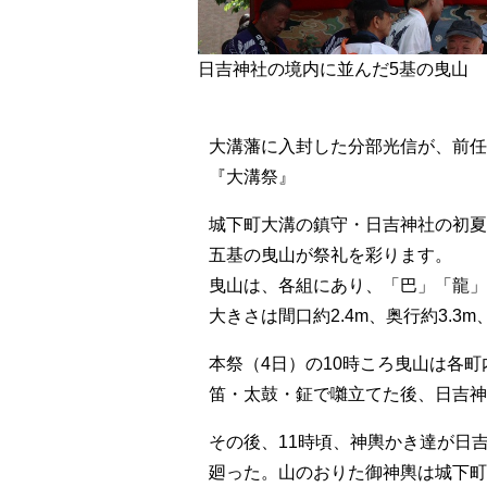
日吉神社の境内に並んだ5基の曳山
大溝藩に入封した分部光信が、前任
『大溝祭』
城下町大溝の鎮守・日吉神社の初夏
五基の曳山が祭礼を彩ります。
曳山は、各組にあり、「巴」「龍」
大きさは間口約2.4m、奥行約3.3m
本祭（4日）の10時ころ曳山は各
笛・太鼓・鉦で囃立てた後、日吉神
その後、11時頃、神輿かき達が日
廻った。山のおりた御神輿は城下町