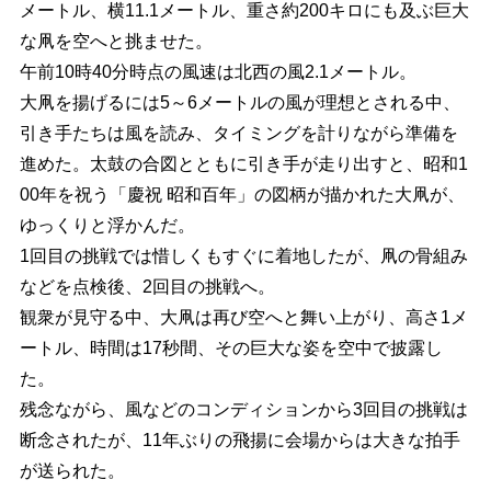
メートル、横11.1メートル、重さ約200キロにも及ぶ巨大
な凧を空へと挑ませた。
午前10時40分時点の風速は北西の風2.1メートル。
大凧を揚げるには5～6メートルの風が理想とされる中、
引き手たちは風を読み、タイミングを計りながら準備を
進めた。太鼓の合図とともに引き手が走り出すと、昭和1
00年を祝う「慶祝 昭和百年」の図柄が描かれた大凧が、
ゆっくりと浮かんだ。
1回目の挑戦では惜しくもすぐに着地したが、凧の骨組み
などを点検後、2回目の挑戦へ。
観衆が見守る中、大凧は再び空へと舞い上がり、高さ1メ
ートル、時間は17秒間、その巨大な姿を空中で披露し
た。
残念ながら、風などのコンディションから3回目の挑戦は
断念されたが、11年ぶりの飛揚に会場からは大きな拍手
が送られた。