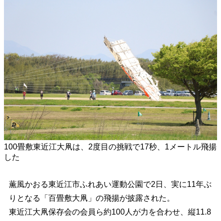
100畳敷東近江大凧は、2度目の挑戦で17秒、1メートル飛揚
した
薫風かおる東近江市ふれあい運動公園で2日、実に11年ぶ
りとなる「百畳敷大凧」の飛揚が披露された。
東近江大凧保存会の会員ら約100人が力を合わせ、縦11.8