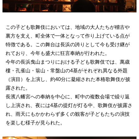
この子ども歌舞伎においては、地域の大人たちが稽古や
裏方を支え、町全体で一体となって作り上げている点が
特徴である。この舞台は長浜の誇りとして今も受け継が
れており、今年も盛大に狂言奉納が行われた。
今年の長浜曳山まつりにおける子ども歌舞伎では、萬歳
樓・孔雀山・翁山・常盤山の4基がそれぞれ異なる外題
（演目）を上演し、約40分に凝縮された本格歌舞伎が披
露された。
長濱八幡宮への奉納を中心に、町中の複数会場で繰り返
し上演され、夜には4基の提灯が灯る中、歌舞伎が披露さ
れ、雨天にもかかわらず多くの観客が子どもたちの演技
を楽しむ様子が見られた。