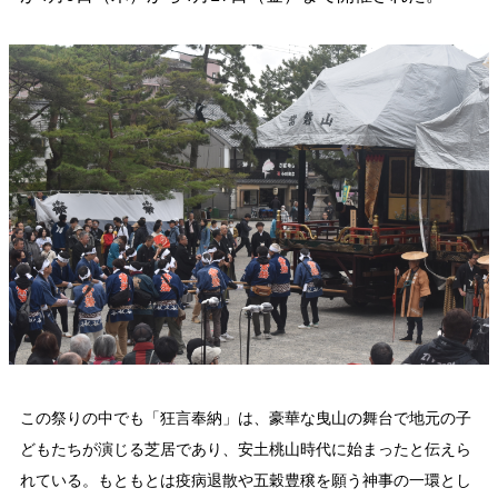
この祭りの中でも「狂言奉納」は、豪華な曳山の舞台で地元の子
どもたちが演じる芝居であり、安土桃山時代に始まったと伝えら
れている。もともとは疫病退散や五穀豊穣を願う神事の一環とし