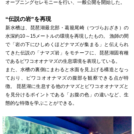
オープニングセレモニーを行い、一般公開を開始した。
“伝説の岩”を再現
新水槽は、琵琶湖最北部・葛籠尾崎（つづらおざき）の
水深約10～15メートルの環境を再現したもの。 漁師の間
で「岩の下にひしめくほどナマズが集まる」と伝えられ
てきた伝説の「ナマズ岩」をモチーフに、琵琶湖固有種
であるビワコオオナマズの生息環境を表現している。
また、水槽の裏側にまわると水面を見上げる構造となっ
ており、ビワコオオナマズの腹部を観察できる点が特
徴。 琵琶湖に生息する他のナマズとビワコオオナマズと
を見分けるポイントである「お腹の色」の違いなど、生
態的な特徴を学ぶことができる。