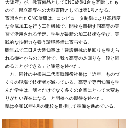
大阪府）が、教育備品としてCNC旋盤1台を寄贈したも
ので、県立高専への大型寄附としては第1号となる。
寄贈されたCNC旋盤は、コンピュータ制御により高精度
な金属加工を行う工作機械で、開校を目指す同高専の実
習で活用される予定。学生が最新の加工技術を学び、実
践的な技術力を養う環境整備に寄与する。
贈呈式で三日月大造知事は「建設機械の足回りを整えら
れる御社からのご寄付で、我々高専の足回りを一段と固
めることができる」と謝意を述べた。
一方、同社の中根栄二代表取締役社長は「近年、ものづ
くりの現場で技術者が減っている。高専で専門知識を学
んだ学生は、我々だけでなく多くの企業にとって大変あ
りがたい存在になる」と開校への期待を述べた。
県は令和10年4月の開校を目指して準備を進めている。