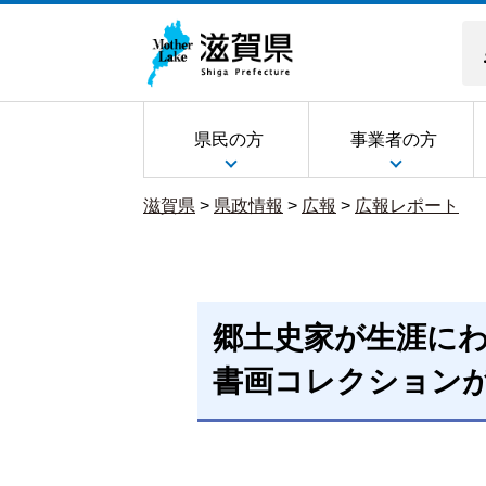
県民の方
事業者の方
滋賀県
>
県政情報
>
広報
>
広報レポート
郷土史家が生涯に
書画コレクション