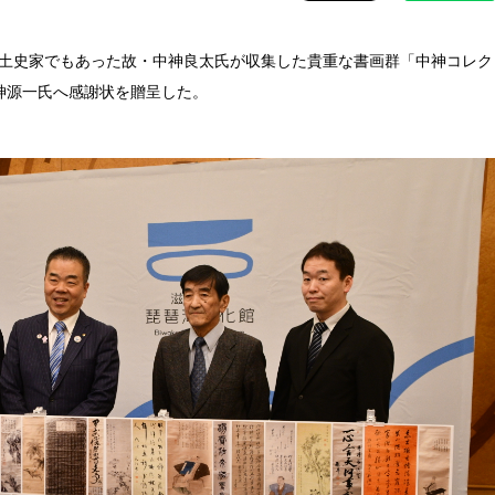
郷土史家でもあった故・中神良太氏が収集した貴重な書画群「中神コレク
神源一氏へ感謝状を贈呈した。