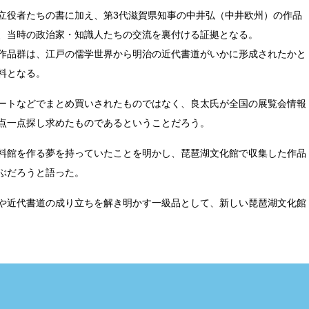
立役者たちの書に加え、第3代滋賀県知事の中井弘（中井欧州）の作品
、当時の政治家・知識人たちの交流を裏付ける証拠となる。
作品群は、江戸の儒学世界から明治の近代書道がいかに形成されたかと
料となる。
ートなどでまとめ買いされたものではなく、良太氏が全国の展覧会情報
点一点探し求めたものであるということだろう。
料館を作る夢を持っていたことを明かし、琵琶湖文化館で収集した作品
ぶだろうと語った。
や近代書道の成り立ちを解き明かす一級品として、新しい琵琶湖文化館