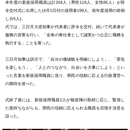
本年度の新規採用職員は計204人（男性119人、女性85人）が辞
令交付式に出席した(4月1日付の採用者199人、前年度採用の前倒
し分5人)。
式では、三日月大造知事が代表者に辞令を交付。続いて代表者が
服務の宣誓を行い、「全体の奉仕者として誠実かつ公正に職務を
執行する」ことを誓った。
三日月知事は訓示で、「自分の価値観を明確にしよう」、「変化
を楽しもう」、「人とのつながり、出会いを大事にしよう」とい
った言葉を新規採用職員に送り、県民の信頼に応える行政運営へ
の期待を述べた。
式終了後には、新規採用職員2人が報道陣の取材に応じ、緊張し
た面持ちながらも、県民の信頼に応えられる職員を目指す決意を
語った。