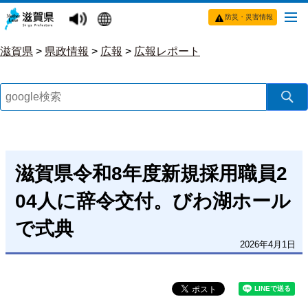
防災・災害情報
滋賀県
>
県政情報
>
広報
>
広報レポート
滋賀県令和8年度新規採用職員2
04人に辞令交付。びわ湖ホール
で式典
2026年4月1日