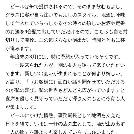
ビールは缶で提供されるので、そのまま飲むもよし、
グラスに客が自ら注いでもよしのスタイル。地酒は吟味
して仕入れていらっしゃるその時々の珍しいお酒や定番
のお酒を4合瓶で出していただけるので、こちらも自ら封
切りして開栓。この気取らない演出が、時間とともに杯
が進みます。
年度末の3月には、特に予約が入っているそうです。
「一度来られた方が、別の友人を誘って来ていただい
てます。新しい出会いが生まれることが何より嬉しい」
と語り、「（お客様に）面白い話を聞かせていただける
のが私の喜び。私の世界もどんどん広がっています」と
宴席を優しく見守っていただく澤さんのもとに今宵も人
が集まります。
ビールにかけた情熱、事務局長として地酒を支えた
日々を経て、いまは一軒の店の主として、酒が生み出す
「人の輪」を誰よりも楽しんでいらっしゅいました。